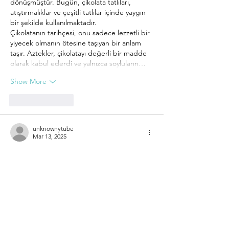
dönüşmüştür. Bugün, çikolata tatlıları, 
atıştırmalıklar ve çeşitli tatlılar içinde yaygın 
bir şekilde kullanılmaktadır.
Çikolatanın tarihçesi, onu sadece lezzetli bir 
yiyecek olmanın ötesine taşıyan bir anlam 
taşır. Aztekler, çikolatayı değerli bir madde 
olarak kabul ederdi ve yalnızca soyluların…
Show More
Like
Reply
unknownytube
Mar 13, 2025
Çikolata, dünya çapında sevilen, tatlı ve 
lezzetli bir gıda maddesidir. Kakao 
çekirdeklerinden üretilen bu muazzam tat, 
yüzyıllardır insanları cezbetmiştir. Çikolatanın 
tarihçesi, eski uygarlıklara kadar uzanır. MÖ 
2000 yıllarında Orta Amerika'da yaşayan 
Mayalar, kakao çekirdeklerini hem içecek 
olarak kullanmış hem de bir tür ödeme aracı 