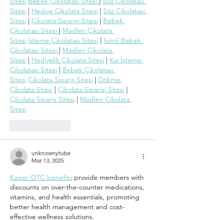
constru
Sitesi
Bebek Çikolatası Sitesi 
| 
Söz Çikolatası 
Sitesi
 | 
Hediye Çikolata Sitesi
 | 
Söz Çikolatası 
Sitesi
 | 
Çikolata Siparişi Sitesi
 | 
Bebek 
Çikolatası Sitesi 
| 
Madlen Çikolata 
Sitesi
İsteme Çikolatası Sitesi
 | 
İsimli Bebek 
Çikolatası Sitesi 
| 
Madlen Çikolata 
Sitesi
 | 
Hediyelik Çikolata Sitesi
 | 
Kız İsteme 
Çikolatası Sitesi
 | 
Bebek Çikolatası 
Sitesi
Çikolata Sipariş Sitesi
 | 
Dökme 
Çikolata Sitesi
 | 
Çikolata Siparişi Sitesi
 | 
Çikolata Sipariş Sitesi
 | 
Madlen Çikolata 
Sitesi
Like
Reply
unknownytube
Mar 13, 2025
Kaiser OTC benefits
 provide members with 
discounts on over-the-counter medications, 
vitamins, and health essentials, promoting 
better health management and cost-
effective wellness solutions.