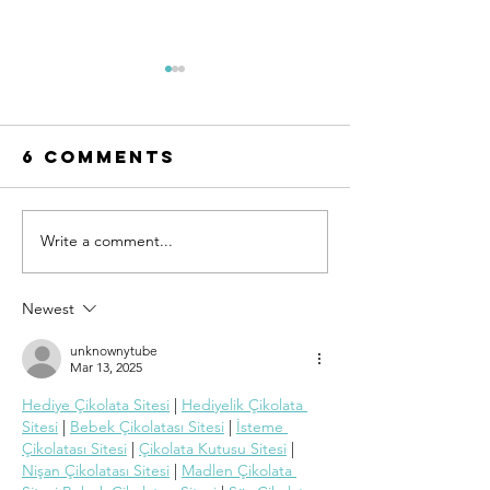
6 Comments
Write a comment...
UN-HABITAT:
WATCH N
WUF13 - Call
SAINT-GO
for housing
& UN-HAB
Newest
solutions
Urban
unknownytube
Thinker
Mar 13, 2025
Campus -
Hediye Çikolata Sitesi
 | 
Hediyelik Çikolata 
Taking t
Sitesi
 | 
Bebek Çikolatası Sitesi
 | 
İsteme 
pulse of
Çikolatası Sitesi
 | 
Çikolata Kutusu Sitesi
 | 
sustain
Nişan Çikolatası Sitesi
 | 
Madlen Çikolata 