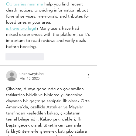
Obituaries near me
 help you find recent 
death notices, providing information about 
funeral services, memorials, and tributes for 
loved ones in your area.
is traveluro legit
? Many users have had 
mixed experiences with the platform, so it's 
important to read reviews and verify deals 
before booking.
Like
Reply
unknownytube
Mar 13, 2025
Çikolata, dünya genelinde en çok sevilen 
tatlılardan biridir ve binlerce yıl öncesine 
dayanan bir geçmişe sahiptir. İlk olarak Orta 
Amerika'da, özellikle Aztekler ve Mayalar 
tarafından keşfedilen kakao, çikolatanın 
temel bileşenidir. Kakao çekirdekleri, ilk 
başta içecek olarak tüketilirken zamanla 
farklı yöntemlerle işlenerek katı çikolatalara 